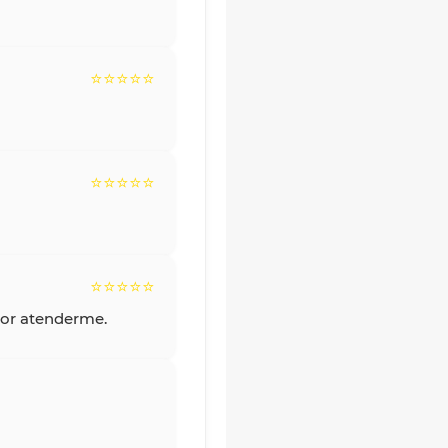
⭐⭐⭐⭐⭐
⭐⭐⭐⭐⭐
⭐⭐⭐⭐⭐
por atenderme.