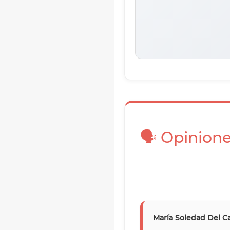
🗣️ Opinion
María Soledad Del 